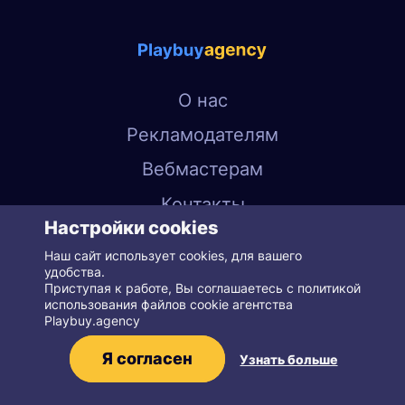
Контакты
О нас
FAQ
Рекламодателям
Вебмастерам
Контакты
Настройки cookies
Регистрация
Вход
FAQ
Наш сайт использует cookies, для вашего
удобства.
Cookies
Приступая к работе, Вы соглашаетесь с политикой
Политика конфиденциальности
использования файлов cookie агентства
Playbuy.agency
© 2016–2026 Playbuy
Я согласен
Узнать больше