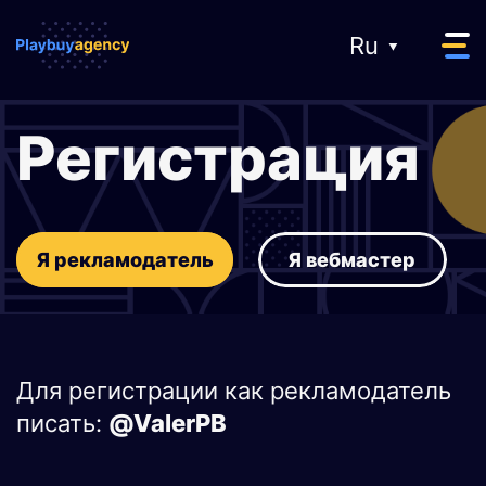
Ru
Регистрация
О нас
Я рекламодатель
Я вебмастер
Рекламодателям
Вебмастерам
Для регистрации как рекламодатель
@ValerPB
писать: